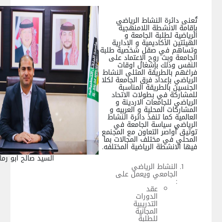
تٌعنى دائرة النشاط الرياضي
بإقامة الانشطة اللامنهجية
الرياضية لطلبة الجامعة و
الهيئتين الأكاديمية و الإدارية
وتساهم في صقل شخصية طلبة
الجامعة وبث روح الإعتماد على
النفس وذلك بإشغال اوقات
فراغهم بالطريقة المثلى النشاط
الرياضي بإعداد فرق الجامعة لكلا
الجنسين بالطريقة المناسبة
للمشاركة في بطولات الاتحاد
الرياضي للجامعات الاردينة و
المشاركات المحلية و العربيه و
العالمية كما تنفذ دائرة النشاط
الرياضي سياسة الجامعة في
توثيق أواصر التعاون مع المجنمع
المحلي في مختلف المجالات بما
فيها الانشطة الرياضية المختلفه.
السيد صالح ابو رما
النشاط الرياضي
الجامعي ويعمل على
:
عقد
الدورات
التدريبية
المجانية
للطلبة