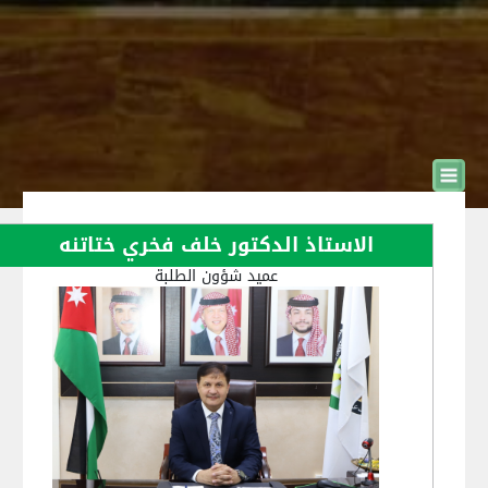
الاستاذ الدكتور خلف فخري ختاتنه
عميد شؤون الطلبة