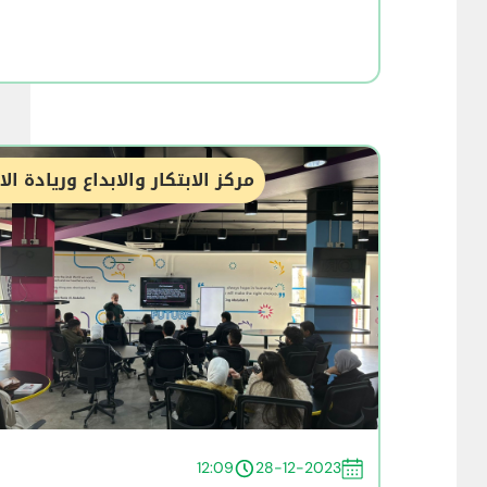
مركز الابتكار والابداع وريادة ال
12:09
28-12-2023