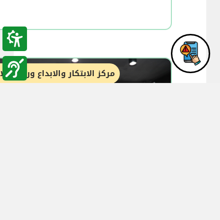
مركز الابتكار والابداع وريادة ال
08:19
20-12-2023