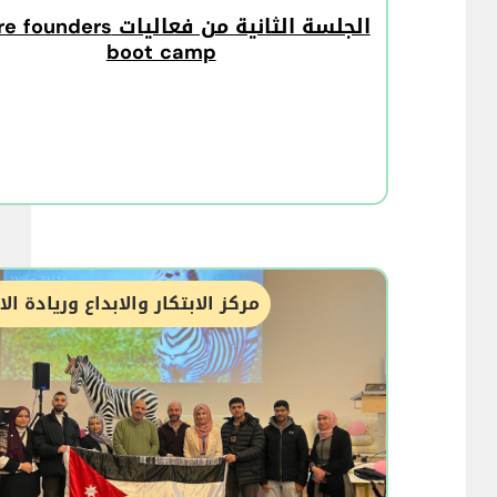
الجلسة الثانية من فعاليات ers
boot camp
مركز الابتكار والابداع وريادة ال