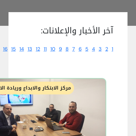
آخر الأخبار والإعلانات:
16
15
14
13
12
11
10
9
8
7
6
5
4
3
2
1
مركز الابتكار والابداع وريادة ال