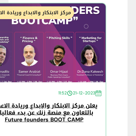
مركز الابتكار والابداع وريادة ال
11:52
21-12-2023
يعلن مركز الابتكار والإبداع وريادة الاع
بالتعاون مع منصة زنك عن بدء فعاليا
Future founders BOOT CAMP