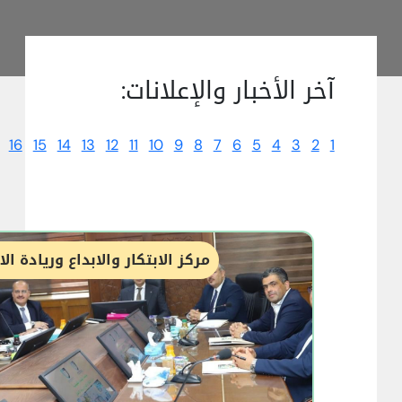
آخر الأخبار والإعلانات:
16
15
14
13
12
11
10
9
8
7
6
5
4
3
2
1
مركز الابتكار والابداع وريادة ال