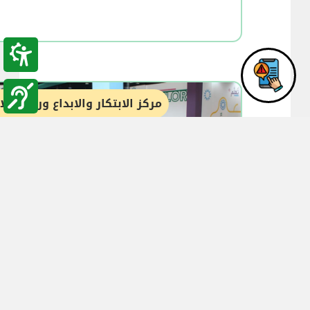
مركز الابتكار والابداع وريادة ال
12:55
23-03-2025