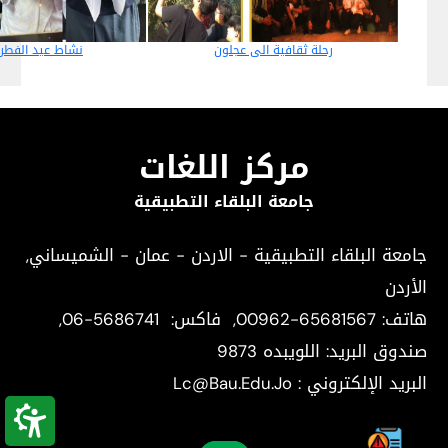
رحلة ثقافية الى عجلون
نشاط عيد الفطر 
مركز اللغات
جامعة البلقاء التطبيقية
جامعة البلقاء التطبيقية - الاردن - عمان - الشميساني,
الأردن
هاتف:
00962-65681567
, فاكس:
06-5686741
,
صندوق البريد: اللويبده 9873
البريد الإلكتروني : Lc@Bau.Edu.Jo