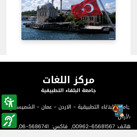
مركز اللغات
جامعة البلقاء التطبيقية
جامعة البلقاء التطبيقية - الاردن - عمان - الشميساني,
الأردن
هاتف:
00962-65681567
, فاكس:
06-5686741
,
صندوق البريد: اللويبده 9873