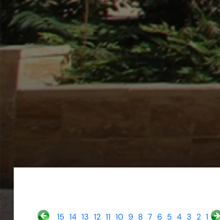
15
14
13
12
11
10
9
8
7
6
5
4
3
2
1