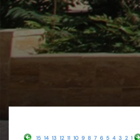
15
14
13
12
11
10
9
8
7
6
5
4
3
2
1