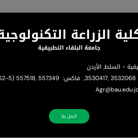
لية الزراعة التكنولوجية
جامعة البلقاء التطبيقية
يقية - السلط, الأردن
3530417, 3532068
, فاكس:
62-5) 557518, 557349
اتصل بنا