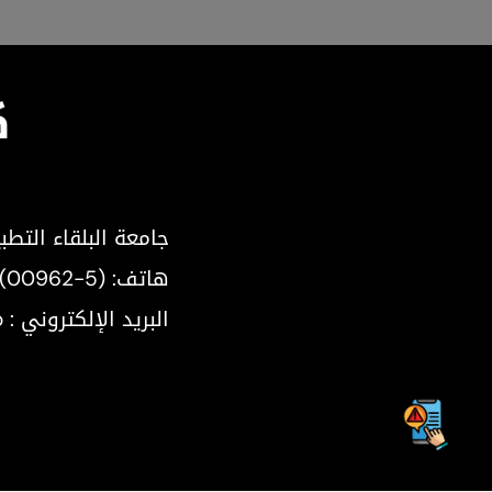
ك
جامعة البلقاء التطب
هاتف:
 (00962-5)
البريد الإلكتروني : Agr@bau.edu.jo