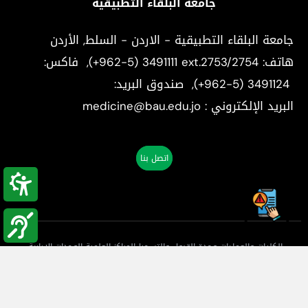
جامعة البلقاء التطبيقية
جامعة البلقاء التطبيقية - الاردن - السلط, الأردن
هاتف:
(+962-5) 3491111 ext.2753/2754
, فاكس:
(+962-5) 3491124
, صندوق البريد:
البريد الإلكتروني : medicine@bau.edu.jo
اتصل بنا
الكليات والعمادات
وحدة القبول والتسجيل
المراكز العلمية
الوحدات الإدارية
بوابة القبولات
الطلاب الوافدين