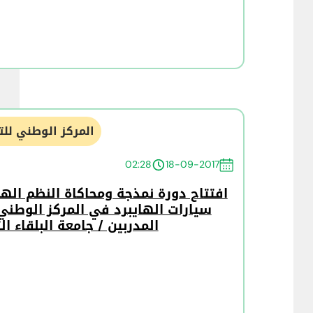
المركز الوطني للت
02:28
18-09-2017
افتتاح دورة نمذجة ومحاكاة النظم اله
سيارات الهايبرد في المركز الوطني
المدربين / جامعة البلقاء ال