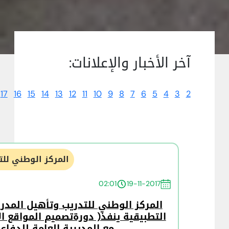
آخر الأخبار والإعلانات:
17
16
15
14
13
12
11
10
9
8
7
6
5
4
3
2
المركز الوطني للت
02:01
19-11-2017
المركز الوطني للتدريب وتأهيل المدربي
التطبيقية ينفذ( دورةتصميم المواقع الإ
مع المديرية العامة للدفاع