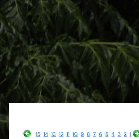
15
14
13
12
11
10
9
8
7
6
5
4
3
2
1