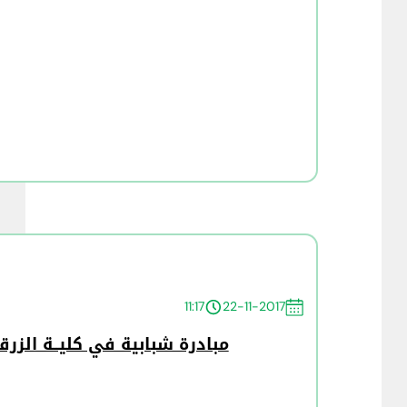
11:17
22-11-2017
مبادرة شبابية في كليــة الزر