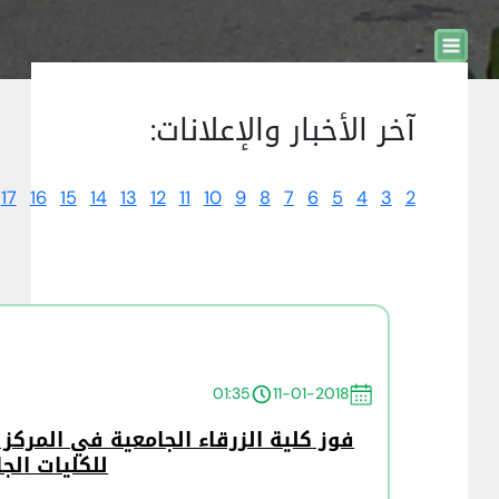
آخر الأخبار والإعلانات:
17
16
15
14
13
12
11
10
9
8
7
6
5
4
3
2
01:35
11-01-2018
فوز كلية الزرقاء الجامعية في المركز 
للكليات الج