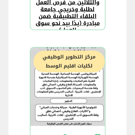
والثلاثين من فرص العمل
لطلبة وخريجي جامعة
البلقاء التطبيقية ضمن
مبادرة (يدًا بيد نحو سوق
العمل)
مركز التطوير الوظيفي
لكليات اقليم الوسط