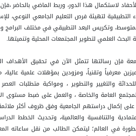
أحفاد لاستكمال هذا الدور، وربط الماضي بالحاضر ،فإن 
ء التطبيقية لتهيئة فرص التعليم الجامعي النوعي، للإ
متوسط، وتكريس البعد التطبيقي في مختلف البرامج والم
البحث العلمي لتطوير المجتمعات المحلية وتنميتها.
عة فإن رسالتها تتمثل الآن في تحقيق الأهداف الم
يزين معرفياً وتقنياً، ومزودين بمؤهلات علمية عالية،
ً للحداثة والتغيير والتطوير ، ومواكبة متطلبات العص
لمجتمع العامة والخاصة ، والعمل على ضبط مستوى ال
على إكمال دراستهم الجامعية وفق ظروف أكثر ملائمة لأ
عتمادية والتنافسية والعالمية، وتحديث الخطط الد
تطورة في العالم؛ ليتمكن الطالب من نقل ساعاته المع