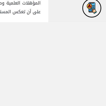
المؤهلات العلمية وطني
على أن تعكس المستوى
وتسعى الجامعة جادة 
والتأكيد على أهمية ض
نوعية الخدمات والم
التعليمية المثيلة، 
التعليم المختلفة، إض
الخاطئة، ومن ثم الان
الرأي والرأي الآخر؛
والاستثمار الأمثل لل
الموصول.