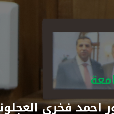
معة
ـور احمد فخري العجلو