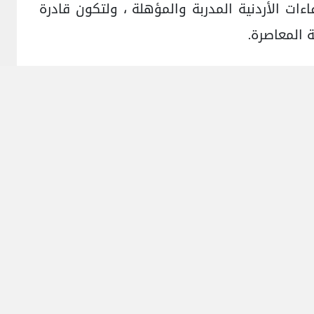
فاءات الأردنية المدربة والمؤهلة ، ولتكون قادرة
 المعاصرة.
وير وتنمية مستدامة لخدمة الاقتصاد الوطني ،
ية مدخلات العملية التعليمية التعلمية وتحسين
جاتها ، وتحقيق فرص المنافسة مع المؤسسات
اكل مرنة ومتطورة ، وجسر الهوة بين مستويات
لتنوع بعيداً عن ممارسات الإدارة البيروقراطية
تشاركية فعالة، وشفافية وديموقراطية، واحترام
مل بروح الفريق من خلال منهج براجماتي مثمر،
، وخدمة المجتمع الأردني بالعلم والعمل والعطاء