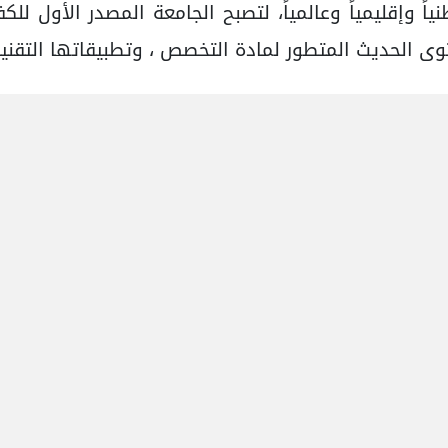
اً وإقليمياً وعالمياً، لتصبح الجامعة المصدر الأول للك
 الحديث المتطور لمادة التخصص ، وتطبيقاتها التقنية
لتجويد أنشطة البحث العلمي، وجعل الكليات مراكز تط
مان الجودة من خلال الالتزام باستمرارية وتحسين نوع
رافق في الجامعة أيضاً، بما ينعكس على جودة مخر
وتطبيق مفهوم التعليم المستمر عبر توفير صيغ وهي
افة إلى تطبيق نظام إداري فعال للمتابعة والتقييم وا
فتاح الواعي، والتواصل والتفاعل مع الجسم الجامعي ب
 لصناعة القرار المشترك المدروس وصياغته، وتمتين الع
موارد الجامعية ؛ تعميقاً لدورها في التنمية المستدامة