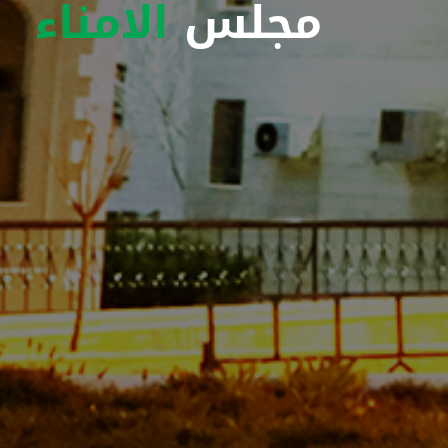
مجلس
الامناء